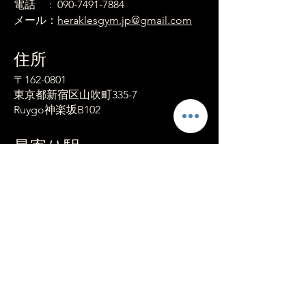
電話 :
090-7491-7884
メール：
heraklesgym.jp@gmail.com
​住所
〒162-0801
東京都新宿区山吹町335-7
Ruygo神楽坂B102
最寄り駅
江戸川橋駅（東京メトロ有楽町線）
1b番出口 徒歩約6分（約450m）
神楽坂駅（東京メトロ東西線）
2番徒歩約10分（約800m）
営業時間
平日 ： 8:00 〜 22:00
土日祝 ： 8:00 〜 22:00
​定休日 ： 木曜日