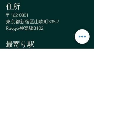
​住所
〒162-0801
東京都新宿区山吹町335-7
Ruygo神楽坂B102
最寄り駅
江戸川橋駅（東京メトロ有楽町線）
1b番出口 徒歩約6分（約450m）
神楽坂駅（東京メトロ東西線）
2番徒歩約10分（約800m）
営業時間
平日 ： 8:00 〜 22:00
土日祝 ： 8:00 〜 22:00
​定休日 ： 木曜日