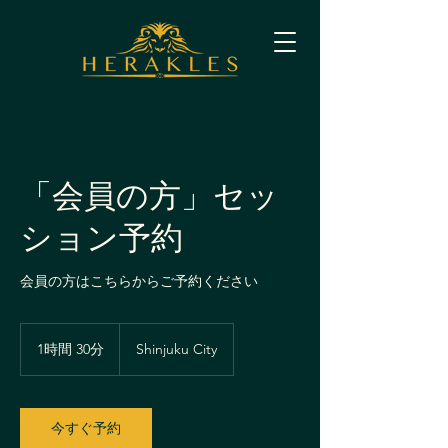
「会員の方」セッ
ション予約
会員の方はこちらからご予約ください
1時間 30分
1
Shinjuku City
時
3
0
分
今すぐ予約