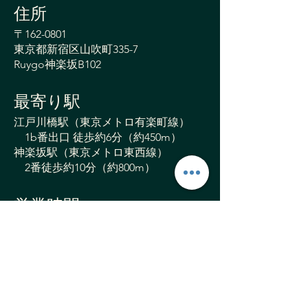
​住所
〒162-0801
東京都新宿区山吹町335-7
Ruygo神楽坂B102
最寄り駅
江戸川橋駅（東京メトロ有楽町線）
1b番出口 徒歩約6分（約450m）
神楽坂駅（東京メトロ東西線）
2番徒歩約10分（約800m）
営業時間
平日 ： 8:00 〜 22:00
土日祝 ： 8:00 〜 22:00
​定休日 ： 木曜日