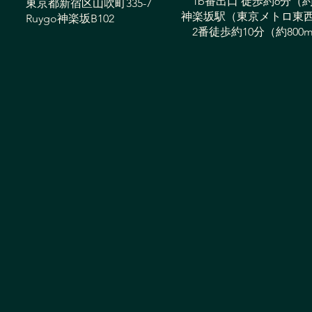
筋力アップを実感し、いつま
改善
1b番出口 徒歩約6分（約
東京都新宿区山吹町335-7
神楽坂駅（東京メトロ東
Ruygo神楽坂B102
でも動ける身体へ
動け
2番徒歩約10分（約800