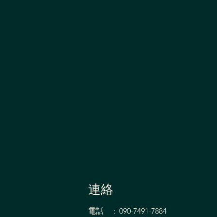
連絡
腰痛に悩んだ主婦の会員様！
電話 : 090-7491-7884