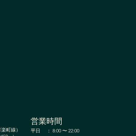
営業時間
節の違和感がたった1分で
有楽町線）
平日 ： 8:00 〜 22:00