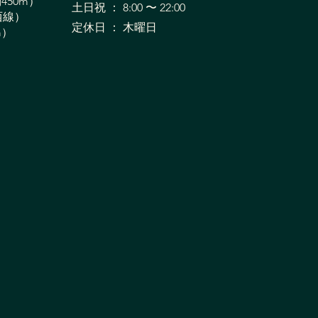
！フォーム修正で快適に
450m）
土日祝 ： 8:00 〜 22:00
西線）
る身体へ
​定休日 ： 木曜日
m）