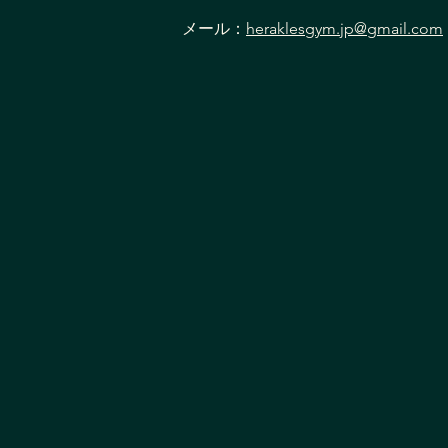
週1回の姿勢改善で、意識しな
メール：
heraklesgym.jp@gmail.com
くても良い姿勢が身につく身
体へ