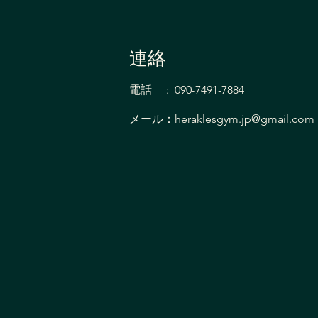
連絡
腰痛に悩んだ主婦の会員様！
電話 : 090-7491-7884
週1回の姿勢改善で、意識しな
メール：
heraklesgym.jp@gmail.com
くても良い姿勢が身につく身
体へ