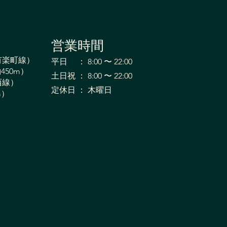
営業時間
節の違和感がたった1分で
有楽町線）
平日 ： 8:00 〜 22:00
！フォーム修正で快適に
450m）
土日祝 ： 8:00 〜 22:00
西線）
る身体へ
​定休日 ： 木曜日
m）