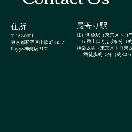
最寄り駅
​住所
夫婦で楽しく継続！週1回でも
股関
江戸川橋駅（東京メトロ
〒162-0801
筋力アップを実感し、いつま
改善
1b番出口 徒歩約6分（約
東京都新宿区山吹町335-7
神楽坂駅（東京メトロ東
Ruygo神楽坂B102
でも動ける身体へ
動け
2番徒歩約10分（約800