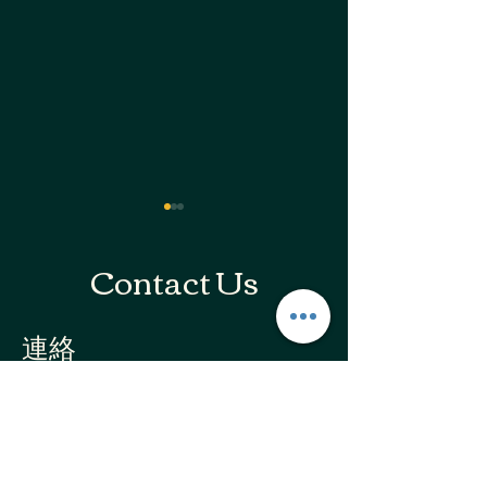
Contact Us
連絡
夫婦で楽しく継続！週1回
股関節の違和感
電話 :
090-7491-7884
メール：
heraklesgym.jp@gmail.com
でも筋力アップを実感
分で改善！フォ
し、いつまでも動ける身
で快適に動ける
​住所