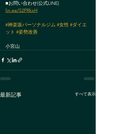
■お問い合わせ(公式LINE)
lin.ee/S2PRkxH
#神楽坂パーソナルジム
#女性
#ダイエ
ット
#姿勢改善
小宮山
すべて表示
最新記事