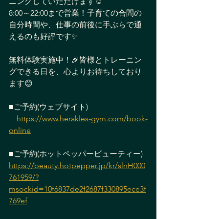
ニングしていただけます☺️
8:00～22:00まで営業！子育ての合間の
自分時間や、仕事の前後に手ぶらで通
えるのも好評です✨
無料体験実施中！🎉皆様とトレーニン
グできる日を、心よりお待ちしており
ます😊
■ご予約(ウェブサイト)
https://www.herakles-gym.com/book-
online
■ご予約(ホットペッパービューティー)
https://beauty.hotpepper.jp/kr/slnH000
761959/?
msockid=10f6837de2f2687f330895ece3f
769ef