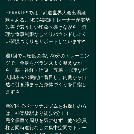
HERAKLESでは、武道世界大会出場経
験もある、NSCA認定トレーナーが姿勢
改善で若々しい印象へ導きながら、無
理な食事制限なしでリバウンドしにく
い習慣づくりをサポートしています🌱
週1回でも密度の高い90分のトレーニン
グで、全身をバランスよく整えなが
ら、脳・神経・呼吸・五感・心理など
人間本来の機能に着目し、内側から自
然に引き締まった身体づくりを目指し
ます☺️
新宿区でパーソナルジムをお探しの方
は、神楽坂駅より徒歩9分！！
完全個室で周りを気にせず、他の会員
様と同時進行なしの集中空間でトレー